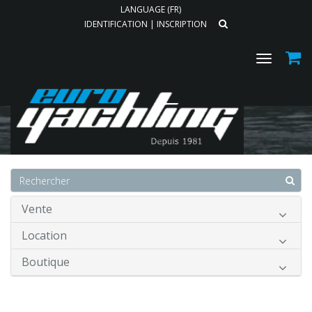
LANGUAGE (FR)
IDENTIFICATION
|
INSCRIPTION
Toggle
navigat
Accueil
Vente
Location
Boutique