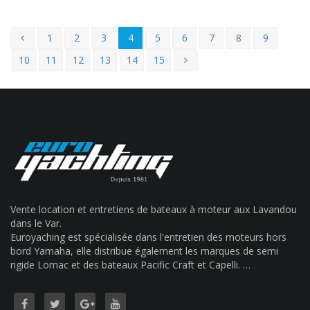
1
2
3
4
5
6
7
8
9
10
11
12
13
14
15
Vente location et entretiens de bateaux à moteur aux Lavandou
dans le Var.
Euroyaching est spécialisée dans l'entretien des moteurs hors
bord Yamaha, elle distribue également les marques de semi
rigide Lomac et des bateaux Pacific Craft et Capelli. …