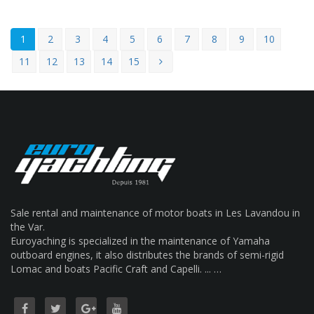
1
2
3
4
5
6
7
8
9
10
11
12
13
14
15
Sale rental and maintenance of motor boats in Les Lavandou in
the Var.
Euroyaching is specialized in the maintenance of Yamaha
outboard engines, it also distributes the brands of semi-rigid
Lomac and boats Pacific Craft and Capelli. ... …