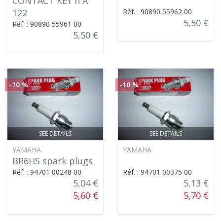
CONTACT KEY n Â°
122
Réf. : 90890 55962 00
5,50 €
Réf. : 90890 55961 00
5,50 €
-10 %
-10 %
SEE DETAILS
SEE DETAILS
YAMAHA
YAMAHA
BR6HS spark plugs
Réf. : 94701 00248 00
Réf. : 94701 00375 00
5,04 €
5,13 €
5,60 €
5,70 €