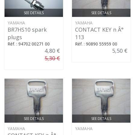
SEE DETAILS
SEE DETAILS
YAMAHA
YAMAHA
BR7HS10 spark
CONTACT KEY n Â°
plugs
113
Réf. : 94702 00271 00
Réf. : 90890 55959 00
4,80 €
5,50 €
5,30 €
SEE DETAILS
SEE DETAILS
YAMAHA
YAMAHA