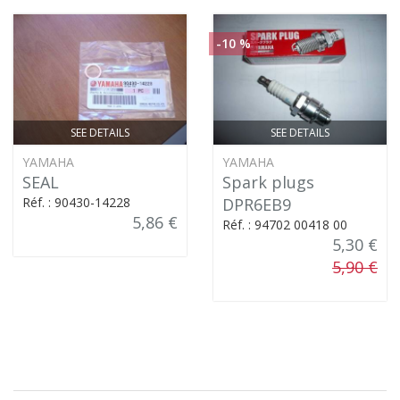
-10 %
SEE DETAILS
SEE DETAILS
YAMAHA
YAMAHA
SEAL
Spark plugs
Réf. : 90430-14228
DPR6EB9
5,86 €
Réf. : 94702 00418 00
5,30 €
5,90 €