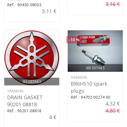
3,16 €
Réf. : 90430-08003
3,11 €
-10 %
SEE DETAILS
YAMAHA
SEE DETAILS
BR6HS10 spark
plugs
YAMAHA
DRAIN GASKET
Réf. : 94702 00274 00
4,32 €
90201 08818
4,80 €
Réf. : 90201-08818
4 €