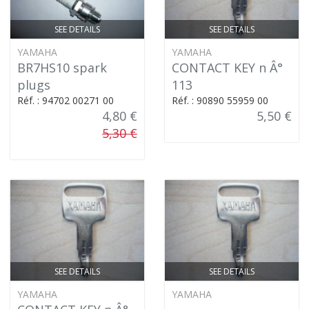
SEE DETAILS
SEE DETAILS
YAMAHA
YAMAHA
BR7HS10 spark
CONTACT KEY n Â°
plugs
113
Réf. : 94702 00271 00
Réf. : 90890 55959 00
4,80 €
5,50 €
5,30 €
SEE DETAILS
SEE DETAILS
YAMAHA
YAMAHA