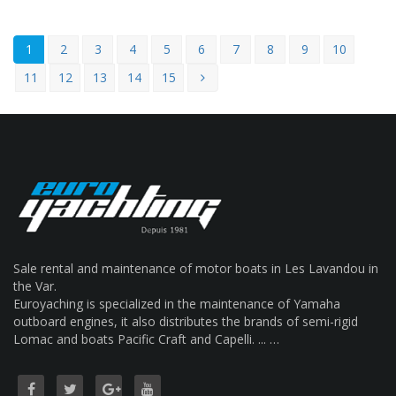
1
2
3
4
5
6
7
8
9
10
11
12
13
14
15
Sale rental and maintenance of motor boats in Les Lavandou in
the Var.
Euroyaching is specialized in the maintenance of Yamaha
outboard engines, it also distributes the brands of semi-rigid
Lomac and boats Pacific Craft and Capelli. ... …