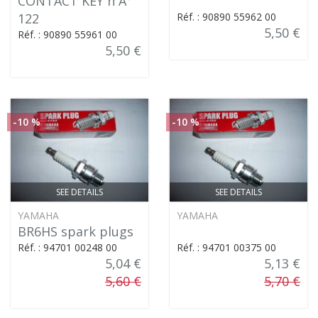
CONTACT KEY n Â°
122
Réf. : 90890 55962 00
5,50 €
Réf. : 90890 55961 00
5,50 €
-10 %
-10 %
SEE DETAILS
SEE DETAILS
YAMAHA
YAMAHA
BR6HS spark plugs
Réf. : 94701 00248 00
Réf. : 94701 00375 00
5,04 €
5,13 €
5,60 €
5,70 €