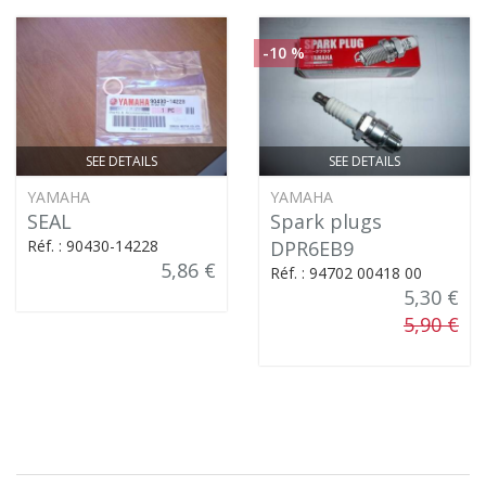
-10 %
SEE DETAILS
SEE DETAILS
YAMAHA
YAMAHA
SEAL
Spark plugs
Réf. : 90430-14228
DPR6EB9
5,86 €
Réf. : 94702 00418 00
5,30 €
5,90 €