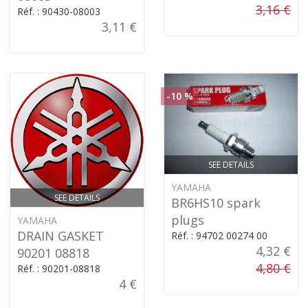
3,16 €
Réf. : 90430-08003
3,11 €
-10 %
SEE DETAILS
YAMAHA
SEE DETAILS
BR6HS10 spark
plugs
YAMAHA
DRAIN GASKET
Réf. : 94702 00274 00
4,32 €
90201 08818
4,80 €
Réf. : 90201-08818
4 €