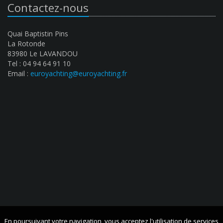
Contactez-nous
Quai Baptistin Pins
La Rotonde
83980 Le LAVANDOU
Tel : 04 94 64 91 10
Email :
euroyachting@euroyachting.fr
En poursuivant votre navigation, vous acceptez l'utilisation de services
En poursuivant votre navigation, vous acceptez l'utilisation de services