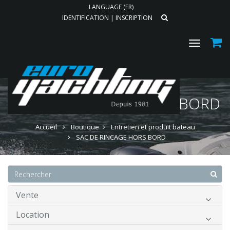
LANGUAGE (FR)
IDENTIFICATION
|
INSCRIPTION
Toggle
navigat
SAC DE RINCAGE HORS BORD
Accueil
Boutique
Entretien et produit bateau
SAC DE RINCAGE HORS BORD
Vente
Location