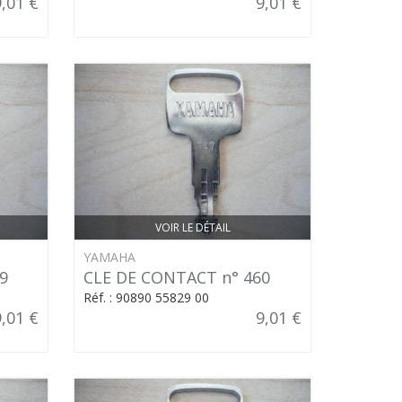
9,01 €
9,01 €
VOIR LE DÉTAIL
YAMAHA
9
CLE DE CONTACT n° 460
Réf. : 90890 55829 00
9,01 €
9,01 €