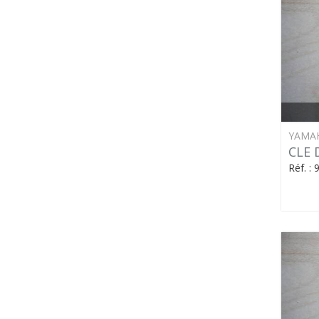
YAMA
CLE 
Réf. :