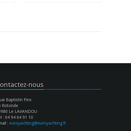
ontactez-nous
ai Baptistin Pins
a Rotonde
3980 Le LAVANDOU
l : 04 94 64 91 10
ail :
euroyachting@euroyachting.fr