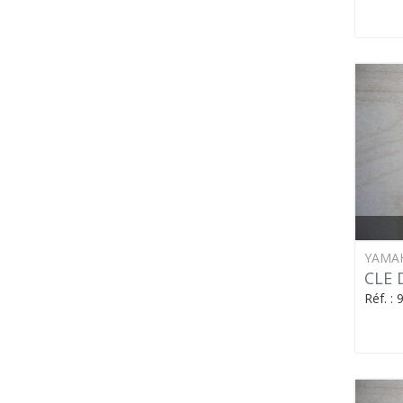
YAMA
CLE 
Réf. :