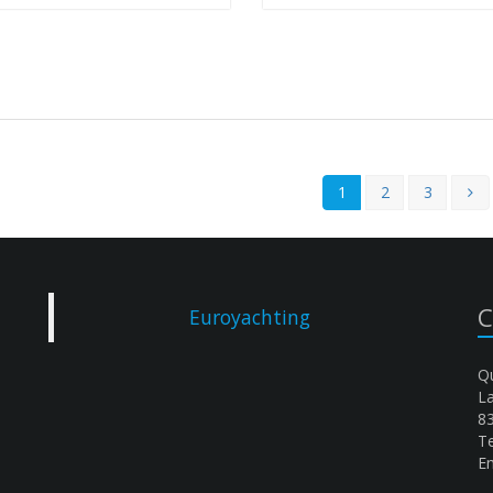
1
2
3
C
Euroyachting
Qu
L
8
Te
Em