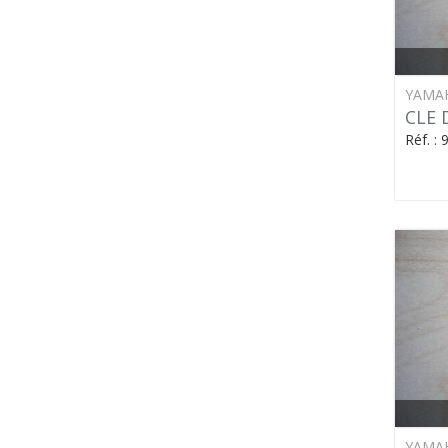
YAMA
CLE 
Réf. :
YAMA