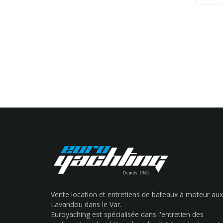
Vente location et entretiens de bateaux à moteur aux
Lavandou dans le Var.
Euroyaching est spécialisée dans l'entretien des