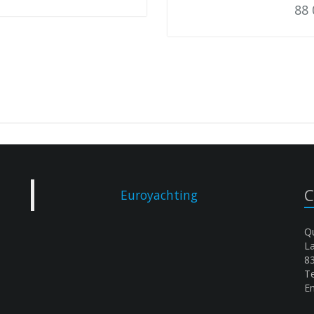
88 
C
Euroyachting
Qu
L
8
Te
Em