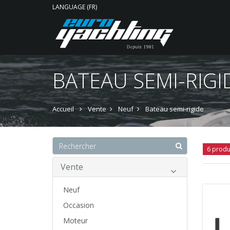
LANGUAGE (FR)
BATEAU SEMI-RIGI
Accueil
Vente
Neuf
Bateau semi-rigide
6 produ
Vente
Neuf
Occasion
Moteur