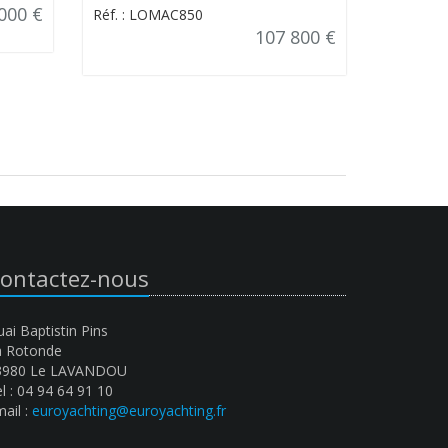
000 €
Réf. : LOMAC850
107 800 €
ontactez-nous
ai Baptistin Pins
a Rotonde
3980 Le LAVANDOU
l : 04 94 64 91 10
ail :
euroyachting@euroyachting.fr