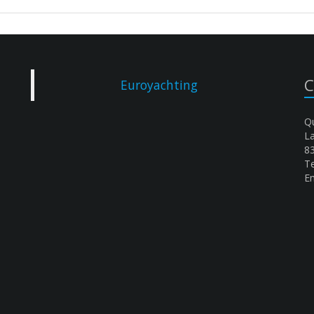
C
Euroyachting
Qu
L
8
Te
Em