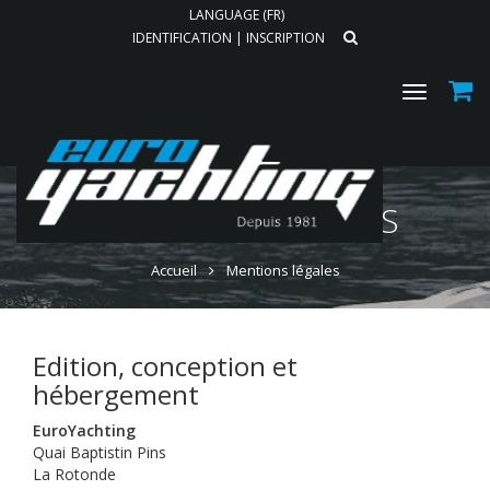
LANGUAGE (FR)
IDENTIFICATION
|
INSCRIPTION
Toggle
navigat
MENTIONS LÉGALES
Accueil
Mentions légales
Edition, conception et
hébergement
EuroYachting
Quai Baptistin Pins
La Rotonde