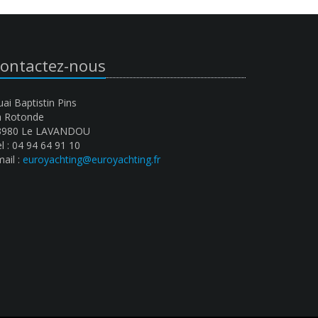
ontactez-nous
ai Baptistin Pins
a Rotonde
3980 Le LAVANDOU
l : 04 94 64 91 10
ail :
euroyachting@euroyachting.fr