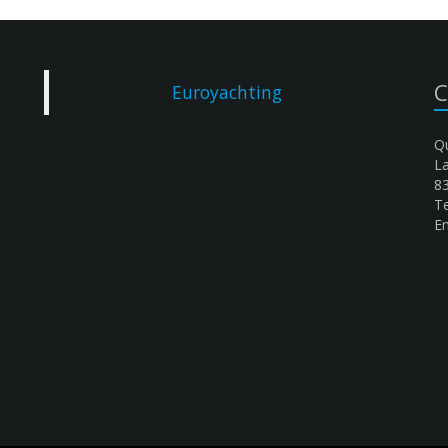
C
Euroyachting
Qu
L
8
Te
Em