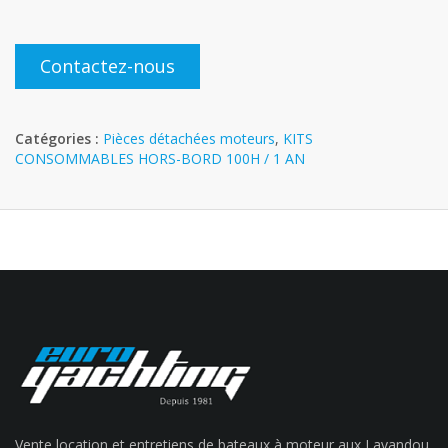
Contactez-nous
Catégories :
Pièces détachées moteurs
,
KITS
CONSOMMABLES HORS-BORD 100H / 1 AN
Vente location et entretiens de bateaux à moteur aux Lavandou