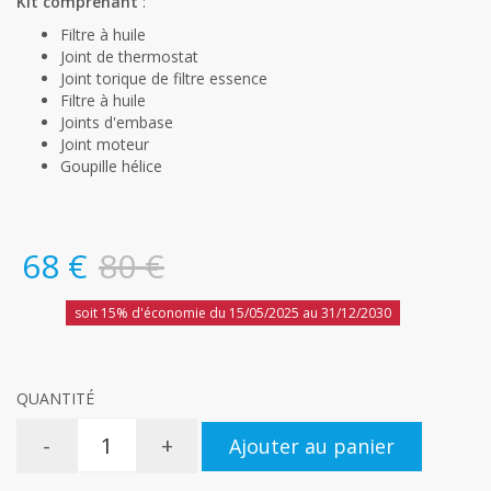
Kit comprenant
:
Filtre à huile
Joint de thermostat
Joint torique de filtre essence
Filtre à huile
Joints d'embase
Joint moteur
Goupille hélice
68 €
80 €
soit 15% d'économie du 15/05/2025 au 31/12/2030
QUANTITÉ
-
+
Ajouter au panier