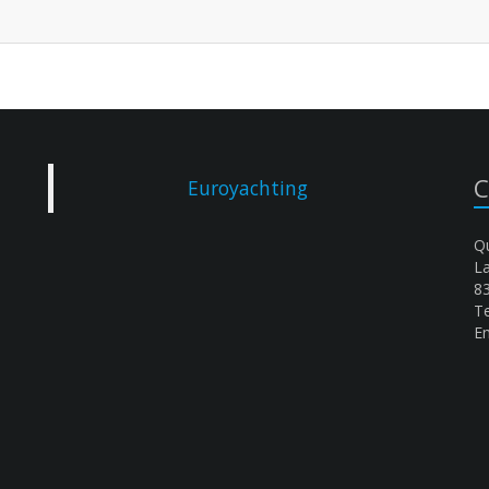
C
Euroyachting
Qu
L
8
Te
Em