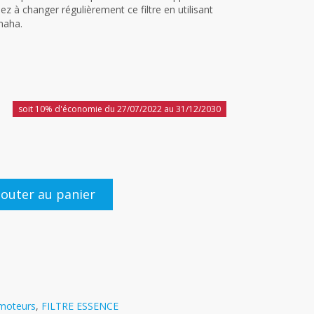
sez à changer régulièrement ce filtre en utilisant
maha.
soit 10% d'économie du 27/07/2022 au 31/12/2030
jouter au panier
 moteurs
,
FILTRE ESSENCE