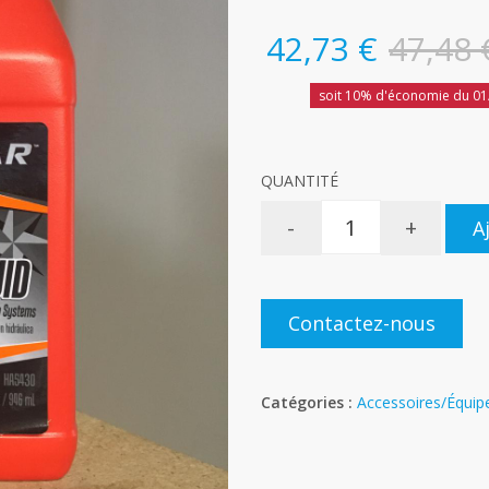
42,73 €
47,48 
soit 10% d'économie du 01
QUANTITÉ
-
+
A
Contactez-nous
Catégories :
Accessoires/Équi