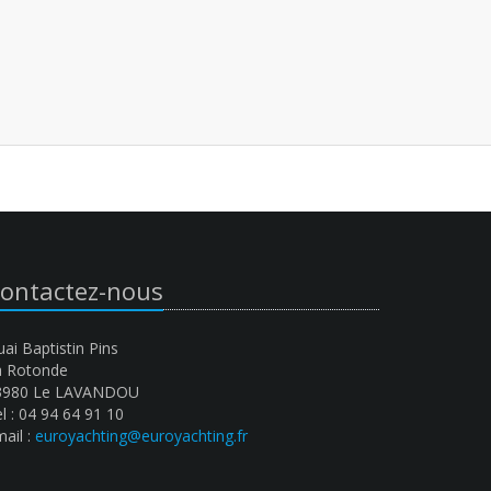
ontactez-nous
ai Baptistin Pins
a Rotonde
3980 Le LAVANDOU
l : 04 94 64 91 10
ail :
euroyachting@euroyachting.fr