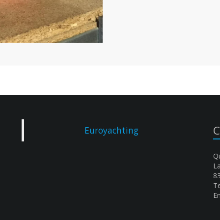
C
Euroyachting
Qu
L
8
Te
Em