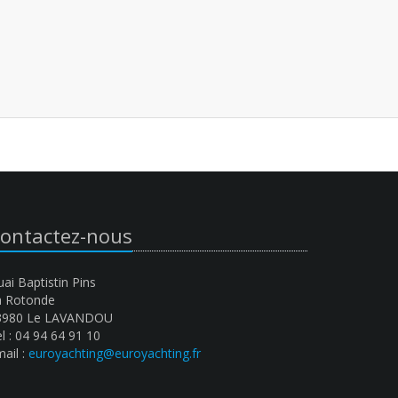
ontactez-nous
ai Baptistin Pins
a Rotonde
3980 Le LAVANDOU
l : 04 94 64 91 10
ail :
euroyachting@euroyachting.fr