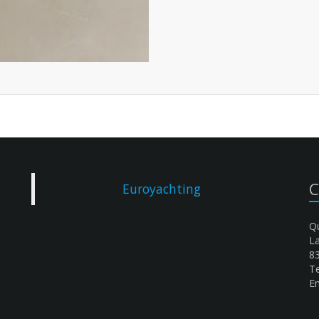
C
Euroyachting
Qu
L
8
Te
Em