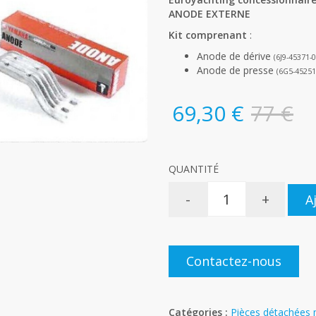
ANODE EXTERNE
Kit comprenant
:
Anode de dérive
(6J9-45371-
Anode de presse
(6G5-45251
69,30 €
77 €
QUANTITÉ
-
+
A
Contactez-nous
Catégories :
Pièces détachées