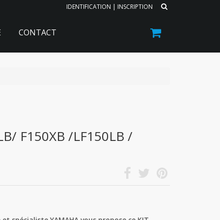
IDENTIFICATION
|
INSCRIPTION
E
CONTACT
LB/ F150XB /LF150LB /
 et spécialiste YAMAHA vous propose ce KIT