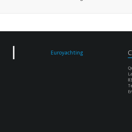
C
Euroyachting
Qu
L
8
Te
Em