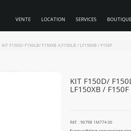
VENTE
LOCATION
SERVICES
BOUTIQU
KIT F150D/ F150LB/ F150XB /LF150LB / LF150XB / F150F
KIT F150D/ F150
LF150XB / F150F
Réf. : 90798 1M774 00
Euroyachting concessionnaire