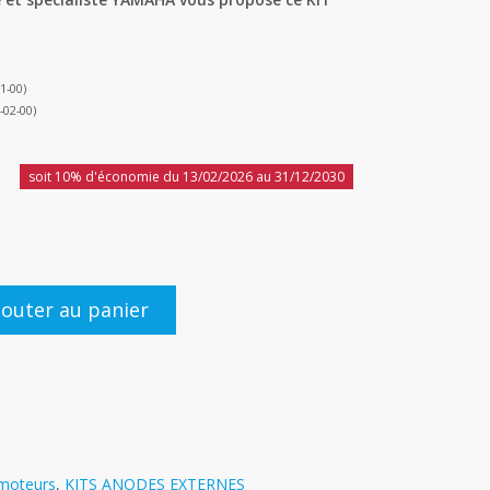
01-00)
-02-00)
soit 10% d'économie du 13/02/2026 au 31/12/2030
jouter au panier
 moteurs
,
KITS ANODES EXTERNES