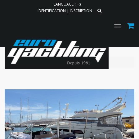
LANGUAGE (FR)
IDENTIFICATION
|
INSCRIPTION
Toggle
navigat
Accueil
Location
L'AXOPAR 37 SUN TOP