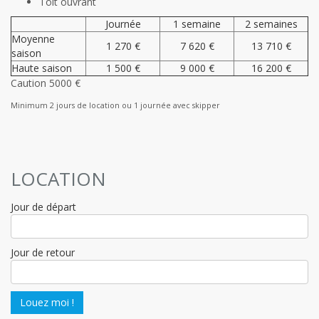
Toit ouvrant
Journée
1 semaine
2 semaines
Moyenne
1 270 €
7 620 €
13 710 €
saison
Haute saison
1 500 €
9 000 €
16 200 €
Caution 5000 €
Minimum 2 jours de location ou 1 journée avec skipper
LOCATION
Jour de départ
Jour de retour
Louez moi !