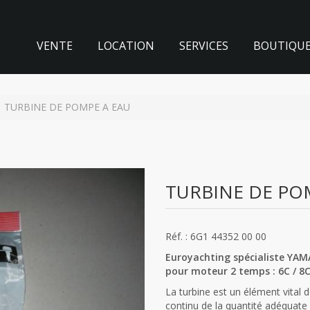
VENTE
LOCATION
SERVICES
BOUTIQU
TURBINE DE POMPE A EAU
TURBINE DE PO
Réf. : 6G1 44352 00 00
Euroyachting spécialiste YA
pour moteur 2 temps : 6C / 8
La turbine est un élément vital
continu de la quantité adéquate 