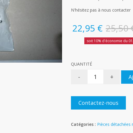
N'hésitez pas à nous contacter
22,95 €
25,50 
soit 10% d'économie du 01
QUANTITÉ
-
+
A
Contactez-nous
Catégories :
Pièces détachées