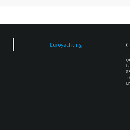
C
Euroyachting
Qu
L
8
Te
Em