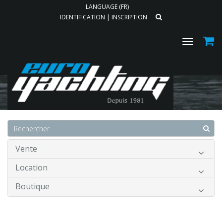
LANGUAGE (FR)
IDENTIFICATION
|
INSCRIPTION
Toggle
navigat
Accueil
Vente
Location
Boutique