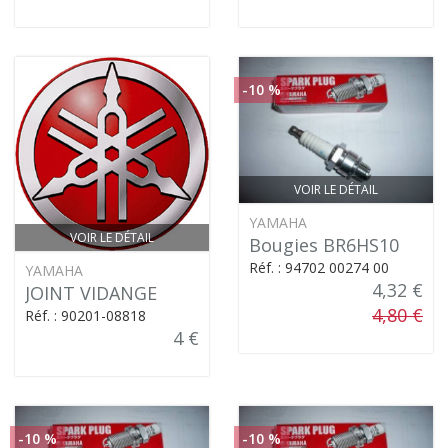
-10 %
VOIR LE DÉTAIL
YAMAHA
VOIR LE DÉTAIL
Bougies BR6HS10
Réf. : 94702 00274 00
YAMAHA
4,32 €
JOINT VIDANGE
4,80 €
Réf. : 90201-08818
4 €
-10 %
-10 %