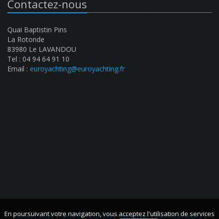
Contactez-nous
Quai Baptistin Pins
La Rotonde
83980 Le LAVANDOU
Tel : 04 94 64 91 10
Email :
euroyachting@euroyachting.fr
En poursuivant votre navigation, vous acceptez l'utilisation de services
Accueil
|
Vente
|
Services
|
Contact
|
Plan du site
|
Mentions légales
|