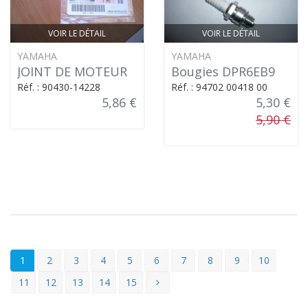
VOIR LE DÉTAIL
VOIR LE DÉTAIL
YAMAHA
YAMAHA
JOINT DE MOTEUR
Bougies DPR6EB9
Réf. : 90430-14228
Réf. : 94702 00418 00
5,86 €
5,30 €
5,90 €
1
2
3
4
5
6
7
8
9
10
11
12
13
14
15