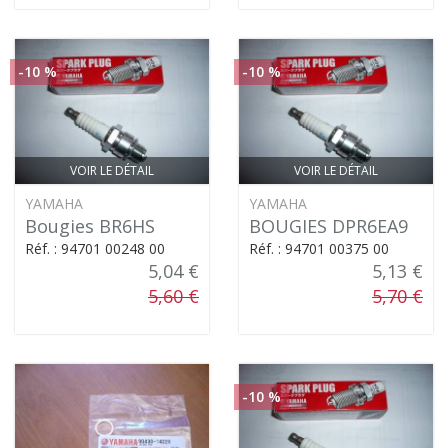
-10 %
-10 %
VOIR LE DÉTAIL
VOIR LE DÉTAIL
YAMAHA
YAMAHA
Bougies BR6HS
BOUGIES DPR6EA9
Réf. : 94701 00248 00
Réf. : 94701 00375 00
5,04 €
5,13 €
5,60 €
5,70 €
-10 %