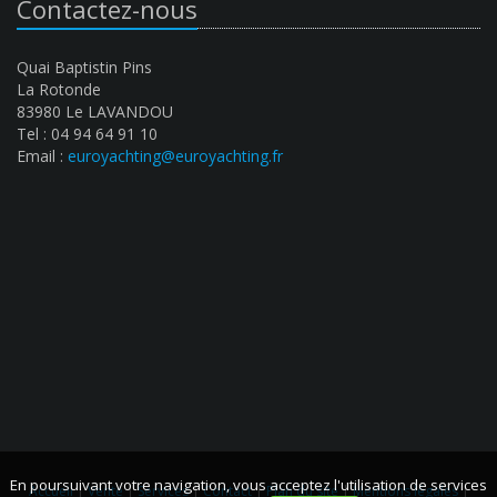
Contactez-nous
Quai Baptistin Pins
La Rotonde
83980 Le LAVANDOU
Tel : 04 94 64 91 10
Email :
euroyachting@euroyachting.fr
En poursuivant votre navigation, vous acceptez l'utilisation de services
Accueil
|
Vente
|
Services
|
Contact
|
Plan du site
|
Mentions légales
|