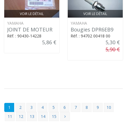
VOIR LE DÉTAIL
VOIR LE DÉTAIL
YAMAHA
YAMAHA
JOINT DE MOTEUR
Bougies DPR6EB9
Réf. : 90430-14228
Réf. : 94702 00418 00
5,86 €
5,30 €
5,90 €
1
2
3
4
5
6
7
8
9
10
11
12
13
14
15