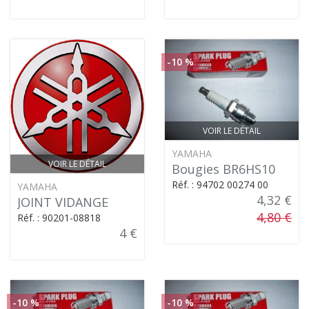
-10 %
VOIR LE DÉTAIL
YAMAHA
VOIR LE DÉTAIL
Bougies BR6HS10
Réf. : 94702 00274 00
YAMAHA
4,32 €
JOINT VIDANGE
4,80 €
Réf. : 90201-08818
4 €
-10 %
-10 %