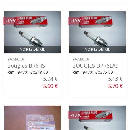
-10 %
-10 %
VOIR LE DÉTAIL
VOIR LE DÉTAIL
YAMAHA
YAMAHA
Bougies BR6HS
BOUGIES DPR6EA9
Réf. : 94701 00248 00
Réf. : 94701 00375 00
5,04 €
5,13 €
5,60 €
5,70 €
-10 %