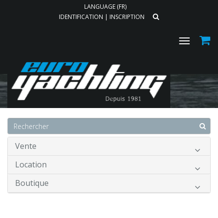
LANGUAGE (FR)
IDENTIFICATION
|
INSCRIPTION
Toggle
navigat
Accueil
Vente
Location
Boutique