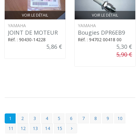
VOIR LE DÉTAIL
VOIR LE DÉTAIL
YAMAHA
YAMAHA
JOINT DE MOTEUR
Bougies DPR6EB9
Réf. : 90430-14228
Réf. : 94702 00418 00
5,86 €
5,30 €
5,90 €
1
2
3
4
5
6
7
8
9
10
11
12
13
14
15