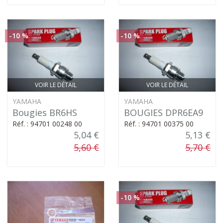
-10 %
-10 %
VOIR LE DÉTAIL
VOIR LE DÉTAIL
YAMAHA
YAMAHA
Bougies BR6HS
BOUGIES DPR6EA9
Réf. : 94701 00248 00
Réf. : 94701 00375 00
5,04 €
5,13 €
5,60 €
5,70 €
-10 %