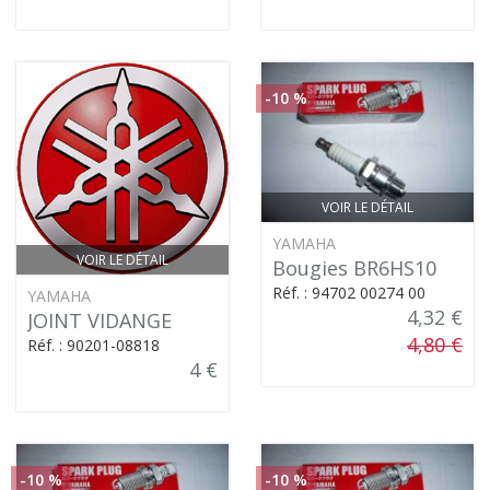
-10 %
VOIR LE DÉTAIL
YAMAHA
VOIR LE DÉTAIL
Bougies BR6HS10
Réf. : 94702 00274 00
YAMAHA
4,32 €
JOINT VIDANGE
4,80 €
Réf. : 90201-08818
4 €
-10 %
-10 %