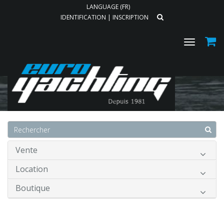
LANGUAGE (FR)
IDENTIFICATION
|
INSCRIPTION
Toggle
navigat
Accueil
Vente
Location
Boutique