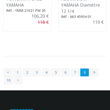
YAMAHA
YAMAHA Diamétre
Réf. : YMM 21021 PM 30
12 1/4
106,20 €
Réf. : 663 45954 01
118 €
119 €
1
2
3
4
5
6
7
8
9
10