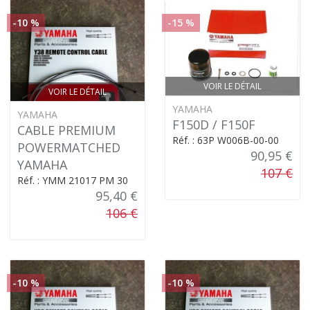
-10 %
-15 %
VOIR LE DÉTAIL
VOIR LE DÉTAIL
YAMAHA
YAMAHA
F150D / F150F
CABLE PREMIUM
Réf. : 63P W006B-00-00
POWERMATCHED
90,95 €
YAMAHA
107 €
Réf. : YMM 21017 PM 30
95,40 €
106 €
-10 %
-10 %