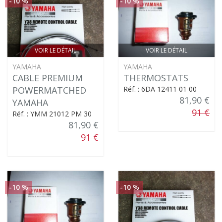
-10 %
-10 %
VOIR LE DÉTAIL
VOIR LE DÉTAIL
YAMAHA
YAMAHA
CABLE PREMIUM
THERMOSTATS
POWERMATCHED
Réf. : 6DA 12411 01 00
81,90 €
YAMAHA
91 €
Réf. : YMM 21012 PM 30
81,90 €
91 €
-10 %
-10 %