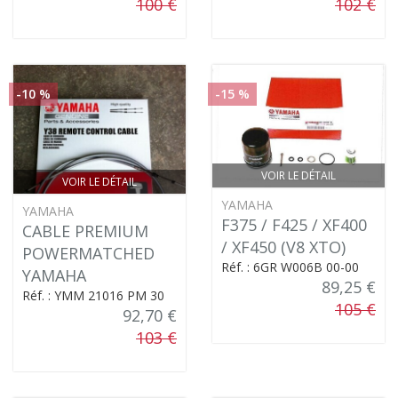
100 €
102 €
-10 %
-15 %
VOIR LE DÉTAIL
VOIR LE DÉTAIL
YAMAHA
YAMAHA
F375 / F425 / XF400
CABLE PREMIUM
/ XF450 (V8 XTO)
POWERMATCHED
Réf. : 6GR W006B 00-00
YAMAHA
89,25 €
Réf. : YMM 21016 PM 30
105 €
92,70 €
103 €