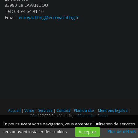
83980 Le LAVANDOU
Tel : 04 94 64 91 10
Email :
euroyachting@euroyachting.fr
Accueil
|
Vente
|
Services
|
Contact
|
Plan du site
|
Mentions légales
|
CGV
© 2020 EuroYachting -
Réalisation Bexter
En poursuivant votre navigation, vous acceptez l'utilisation de services
Plus de détails
tiers pouvant installer des cookies
Accepter