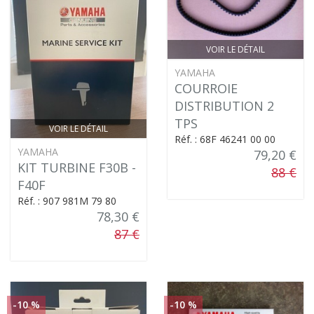
VOIR LE DÉTAIL
YAMAHA
COURROIE
DISTRIBUTION 2
TPS
VOIR LE DÉTAIL
Réf. : 68F 46241 00 00
YAMAHA
79,20 €
KIT TURBINE F30B -
88 €
F40F
Réf. : 907 981M 79 80
78,30 €
87 €
-10 %
-10 %