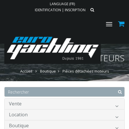
LANGUAGE (FR)
IDENTIFICATION
|
INSCRIPTION
Toggle
navigat
PIÈCES DÉTACHÉES MOTEURS
Accueil
Boutique
Pièces détachées moteurs
Vente
Location
Boutique