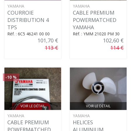
YAMAHA
YAMAHA
COURROIE
CABLE PREMIUM
DISTRIBUTION 4
POWERMATCHED
TPS
YAMAHA
Réf. : 6C5 46241 00 00
Réf. : YMM 21020 PM 30
101,70 €
102,60 €
113 €
114 €
-10 %
VOIR LE DÉTAIL
VOIR LE DÉTAIL
YAMAHA
YAMAHA
CABLE PREMIUM
HELICES
POWERMATCHED
ALUMINIUM