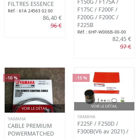
F150G / F175A /
FILTRES ESSENCE
F175C / F200F /
Réf. : 61A 24563 02 00
F200G / F200C /
86,40 €
F225B
96 €
Réf. : 6HP-W006B-00-00
82,45 €
97 €
-10 %
-15 %
VOIR LE DÉTAIL
VOIR LE DÉTAIL
YAMAHA
YAMAHA
F225F / F250D /
CABLE PREMIUM
F300B(V6 av 2021) /
POWERMATCHED
......