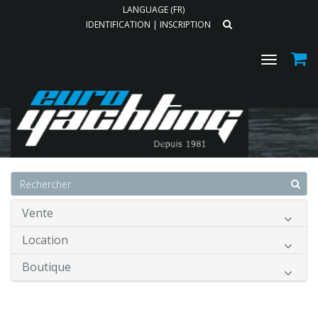
LANGUAGE (FR)
IDENTIFICATION
|
INSCRIPTION
Toggle
navigat
Accueil
Vente
Location
Boutique