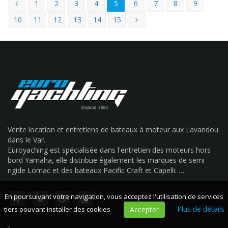
1
2
3
4
5
6
7
8
9
10
11
12
13
14
15
Vente location et entretiens de bateaux à moteur aux Lavandou
dans le Var.
Euroyaching est spécialisée dans l'entretien des moteurs hors
bord Yamaha, elle distribue également les marques de semi
rigide Lomac et des bateaux Pacific Craft et Capelli. …
En poursuivant votre navigation, vous acceptez l'utilisation de services
Plus de détails
tiers pouvant installer des cookies
Accepter