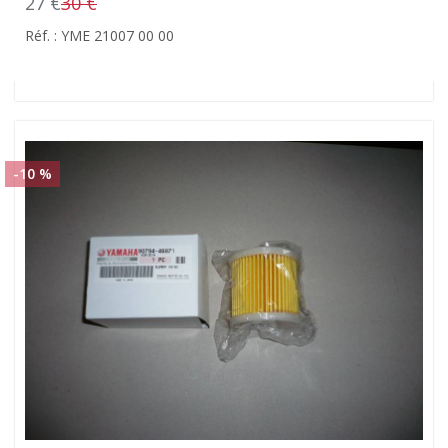
27 €
30 €
Réf. : YME 21007 00 00
-10 %