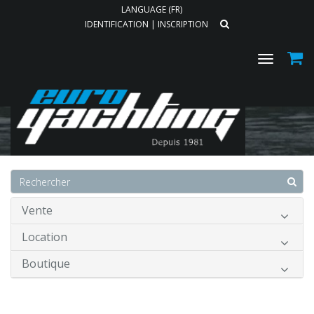
LANGUAGE (FR)
IDENTIFICATION
|
INSCRIPTION
Toggle
navigat
Accueil
Vente
Location
Boutique