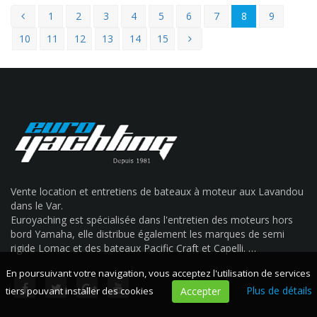
1
2
3
4
5
6
7
8
9
10
11
12
13
14
15
Vente location et entretiens de bateaux à moteur aux Lavandou
dans le Var.
Euroyaching est spécialisée dans l'entretien des moteurs hors
bord Yamaha, elle distribue également les marques de semi
rigide Lomac et des bateaux Pacific Craft et Capelli. …
En poursuivant votre navigation, vous acceptez l'utilisation de services
Plus de détails
tiers pouvant installer des cookies
Accepter