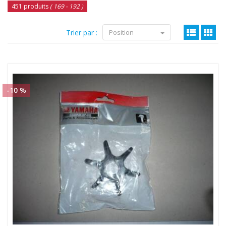
451 produits
( 169 - 192 )
Trier par :
Position
-10 %